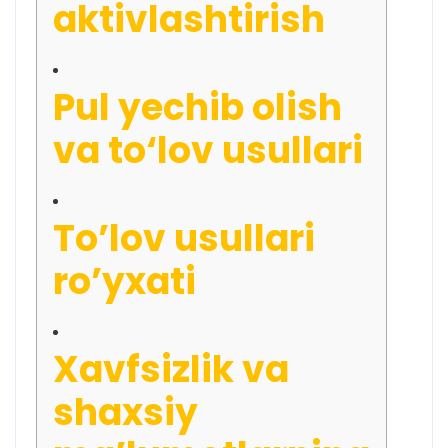
aktivlashtirish
Pul yechib olish
va to‘lov usullari
To’lov usullari
ro’yxati
Xavfsizlik va
shaxsiy