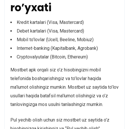
ro’yxati
Kredit kartalari (Visa, Mastercard)
Debet kartalari (Visa, Mastercard)
Mobil to’lovlar (Ucell, Beeline, Mobiuz)
Internet-banking (Kapitalbank, Agrobank)
Cryptovalyutalar (Bitcoin, Ethereum)
Mostbet apk orqali siz o’z hisobingizni mobil
telefonida boshqarishingiz va to’lovlar haqida
ma’lumot olishingiz mumkin. Mostbet uz saytida to’lov
usullari haqida batafsil ma’lumot olishingiz va o’z
tanlovingizga mos usulni tanlashingiz mumkin.
Pul yechib olish uchun siz mostbet uz saytida o’z
hisobingizga kirishingiz va “Pul yechib olish”