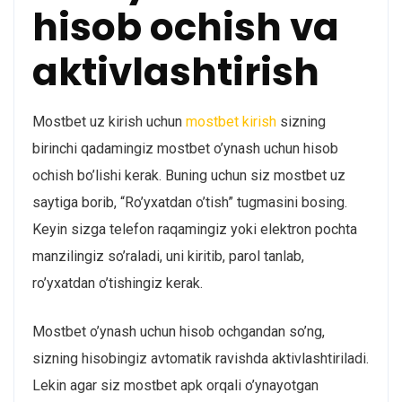
hisob ochish va
aktivlashtirish
Mostbet uz kirish uchun
mostbet kirish
sizning
birinchi qadamingiz mostbet o’ynash uchun hisob
ochish bo’lishi kerak. Buning uchun siz mostbet uz
saytiga borib, “Ro’yxatdan o’tish” tugmasini bosing.
Keyin sizga telefon raqamingiz yoki elektron pochta
manzilingiz so’raladi, uni kiritib, parol tanlab,
ro’yxatdan o’tishingiz kerak.
Mostbet o’ynash uchun hisob ochgandan so’ng,
sizning hisobingiz avtomatik ravishda aktivlashtiriladi.
Lekin agar siz mostbet apk orqali o’ynayotgan