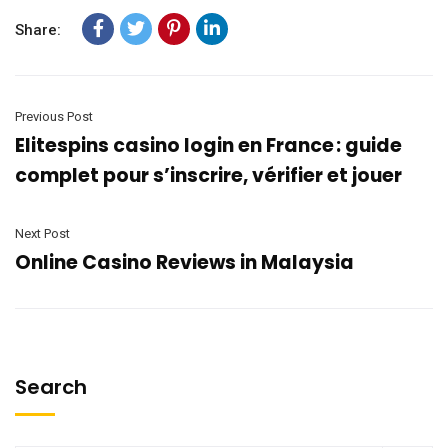
Share:
Previous Post
Elitespins casino login en France : guide
complet pour s’inscrire, vérifier et jouer
Next Post
Online Casino Reviews in Malaysia
Search