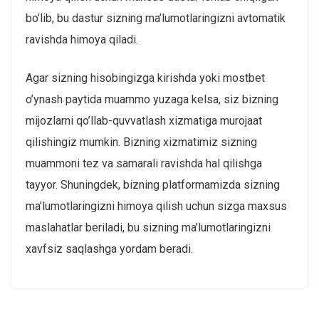
bo’lib, bu dastur sizning ma’lumotlaringizni avtomatik
ravishda himoya qiladi.
Agar sizning hisobingizga kirishda yoki mostbet
o’ynash paytida muammo yuzaga kelsa, siz bizning
mijozlarni qo’llab-quvvatlash xizmatiga murojaat
qilishingiz mumkin. Bizning xizmatimiz sizning
muammoni tez va samarali ravishda hal qilishga
tayyor. Shuningdek, bizning platformamizda sizning
ma’lumotlaringizni himoya qilish uchun sizga maxsus
maslahatlar beriladi, bu sizning ma’lumotlaringizni
xavfsiz saqlashga yordam beradi.