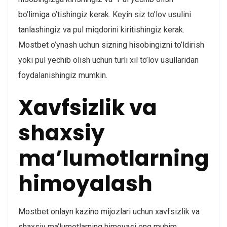
bo’limiga o’tishingiz kerak. Keyin siz to’lov usulini
tanlashingiz va pul miqdorini kiritishingiz kerak.
Mostbet o’ynash uchun sizning hisobingizni to’ldirish
yoki pul yechib olish uchun turli xil to’lov usullaridan
foydalanishingiz mumkin.
Xavfsizlik va
shaxsiy
ma’lumotlarning
himoyalash
Mostbet onlayn kazino mijozlari uchun xavfsizlik va
shaxsiy ma’lumotlarning himoyasi eng muhim